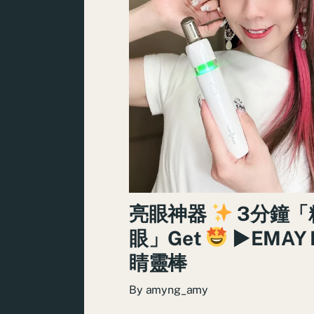
亮眼神器
3分鐘「
眼」Get
►EMAY 
睛靈棒
By
amyng_amy