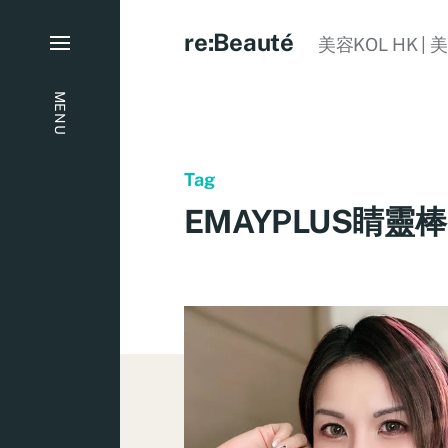
re:Beauté
美容KOL HK | 
MENU
Tag
EMAYPLUS睛靈棒