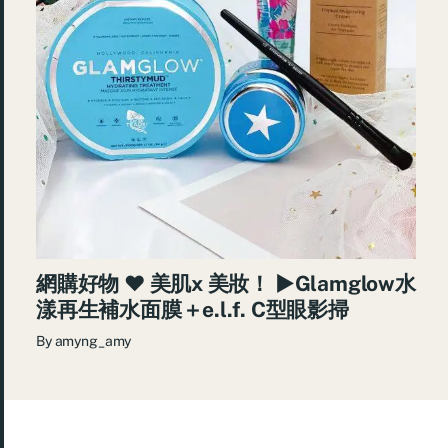
網購好物 ♥ 美肌x 美妝！ ►Glamglow水
漾再生補水面膜＋e.l.f. C型眼影掃
By
amyng_amy