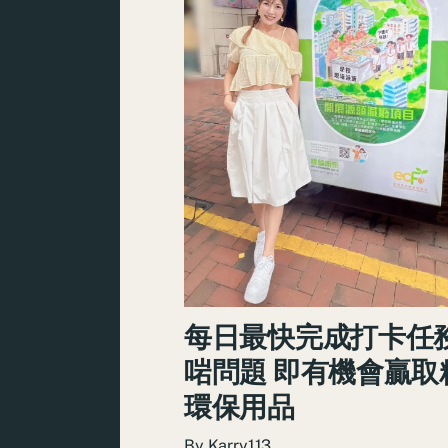
每日最快完成打卡任
啱問題 即有機會贏取
環保用品
By
Karry113