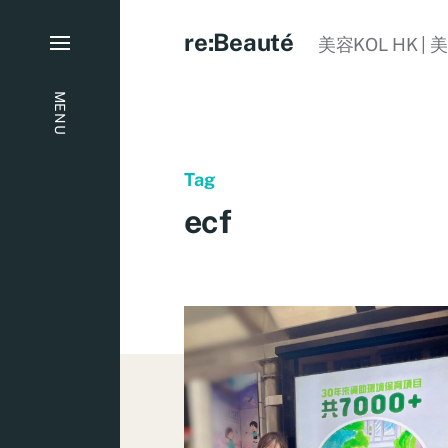
re:Beauté
美容KOL HK | 
MENU
Tag
ecf