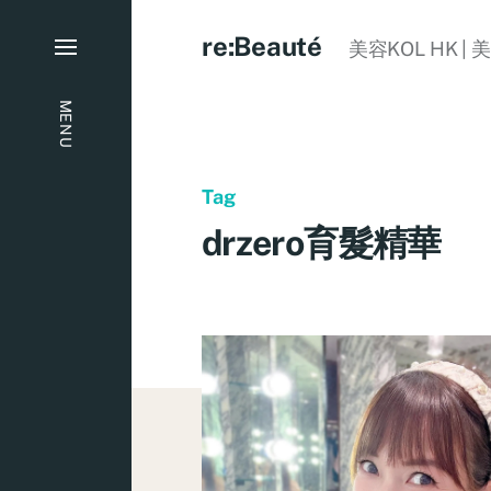
re:Beauté
美容KOL HK | 
MENU
Tag
drzero育髮精華