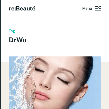
re:Beauté
Menu
Tag
DrWu