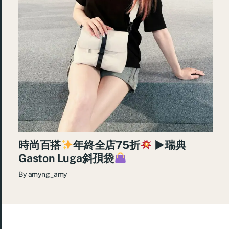
時尚百搭
年終全店75折
►瑞典
Gaston Luga斜孭袋
By
amyng_amy