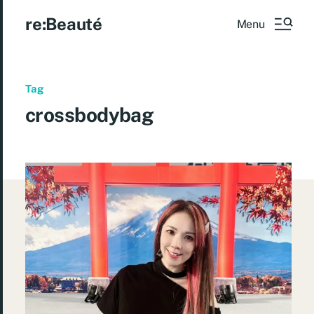
re:Beauté
Menu
Tag
crossbodybag