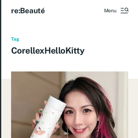
re:Beauté
Menu
Tag
CorellexHelloKitty