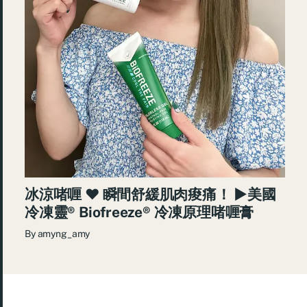
冰涼啫喱 ♥ 瞬間舒緩肌肉痠痛！ ►美國
冷凍靈® Biofreeze® 冷凍原理啫喱膏
By
amyng_amy