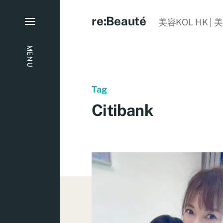
re:Beauté
美容KOL HK | 
MENU
Tag
Citibank