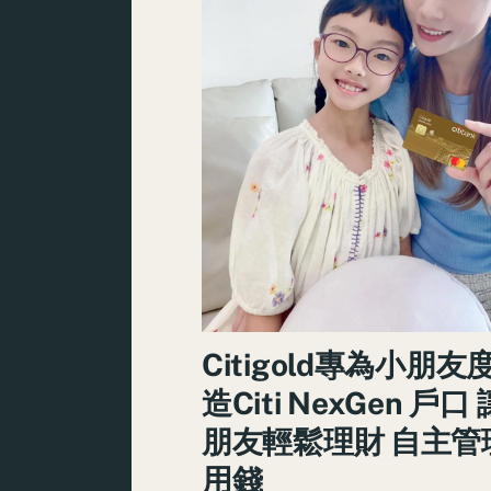
Citigold專為小朋友
造Citi NexGen 戶口
朋友輕鬆理財 自主管
用錢