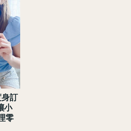
度身訂
 讓小
理零