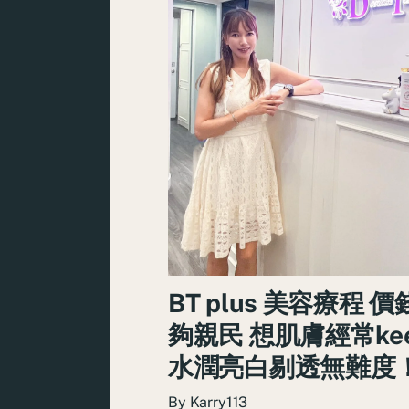
BT plus 美容療程 
夠親民 想肌膚經常ke
水潤亮白剔透無難度
By
Karry113