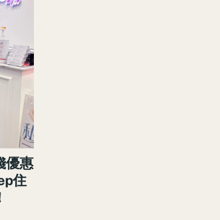
價錢優惠
ep住
！