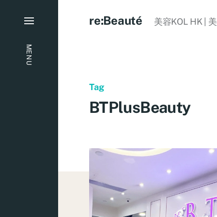
re:Beauté
美容KOL HK | 
MENU
Tag
BTPlusBeauty