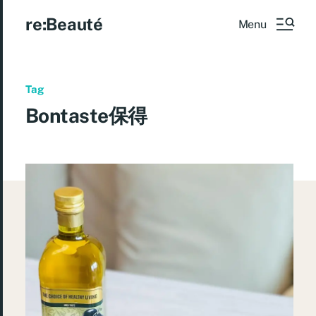
re:Beauté
Menu
Tag
Bontaste保得