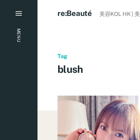
re:Beauté
美容KOL HK | 
MENU
Tag
blush