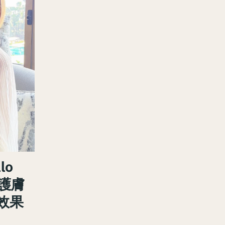
llo
加護膚
效果