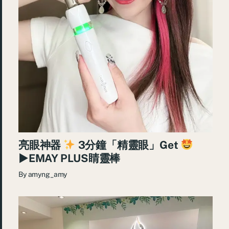
亮眼神器
3分鐘「精靈眼」Get
►EMAY PLUS睛靈棒
By
amyng_amy