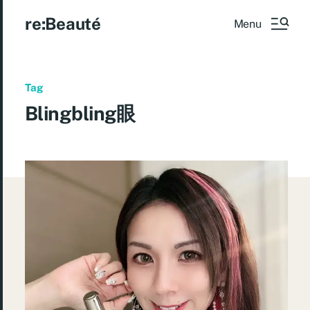
re:Beauté
Menu
Tag
Blingbling眼