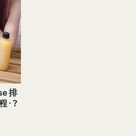
se 排
· ?