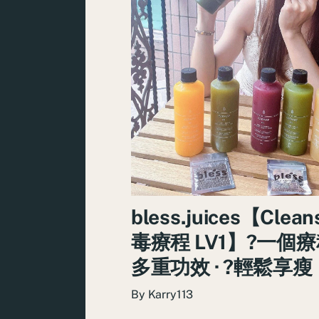
bless.juices【Clean
毒療程 LV1】?一個療程 
多重功效 · ?輕鬆享瘦
By
Karry113