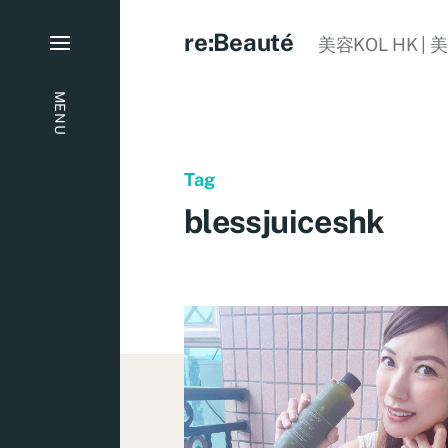
re:Beauté
美容KOL HK | 
MENU
Tag
blessjuiceshk