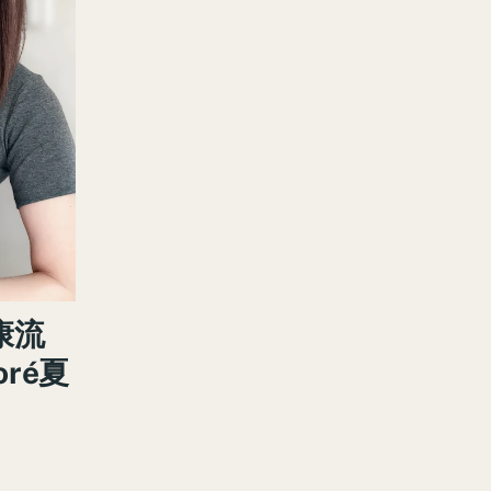
康流
oré夏