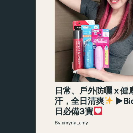
日常、戶外防曬 x 健
汗，全日清爽
►Bi
日必備3寶
By
amyng_amy