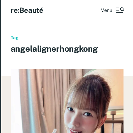
re:Beauté
Menu
Tag
angelalignerhongkong