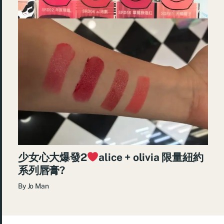
少女心大爆發2
alice + olivia 限量紐約
系列唇膏?
By
Jo Man