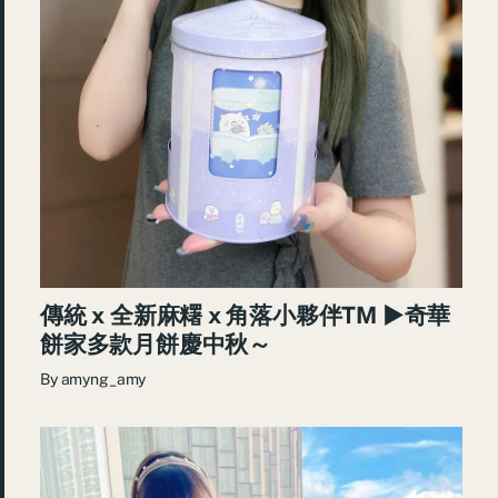
傳統 x 全新麻糬 x 角落小夥伴TM ►奇華
餅家多款月餅慶中秋～
By
amyng_amy