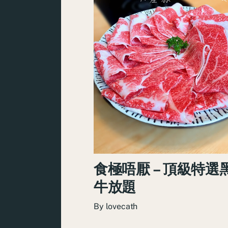
食極唔厭 – 頂級特選
牛放題
By
lovecath