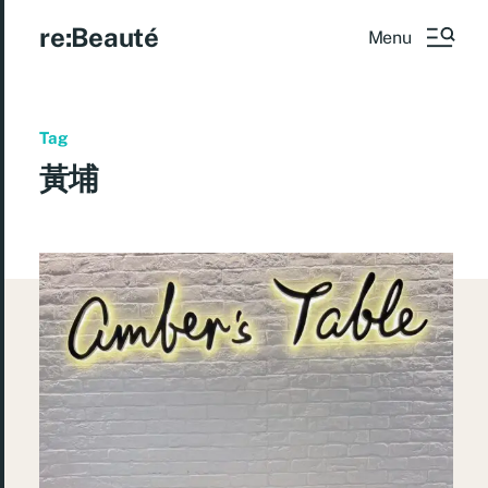
re:Beauté
Menu
Tag
黃埔