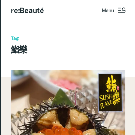
re:Beauté
Menu
Tag
鮨樂