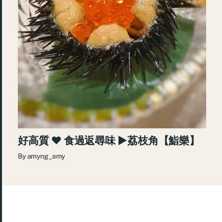
好高質 ♥ 食過返尋味 ►荔枝角【鮨樂】
By
amyng_amy