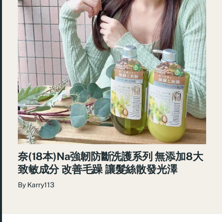
奈(18本)Na強韌防斷洗護系列 無添加8大
致敏成分 改善毛躁 讓髮絲散發光澤
By
Karry113