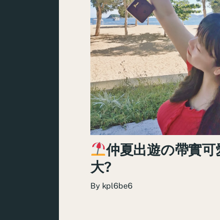
仲夏出遊の帶實可
大?
By
kpl6be6