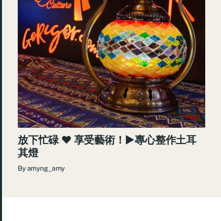
放下忙碌 ♥ 享受藝術！►專心整作土耳
其燈
By
amyng_amy