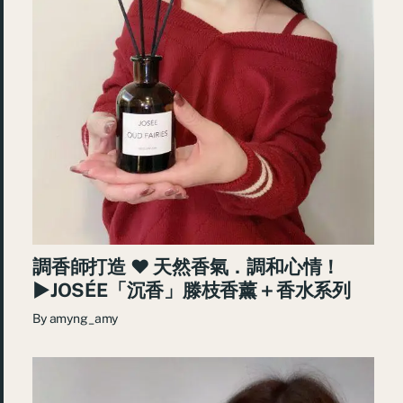
調香師打造 ♥ 天然香氣．調和心情！
►JOSÉE「沉香」滕枝香薰＋香水系列
By
amyng_amy