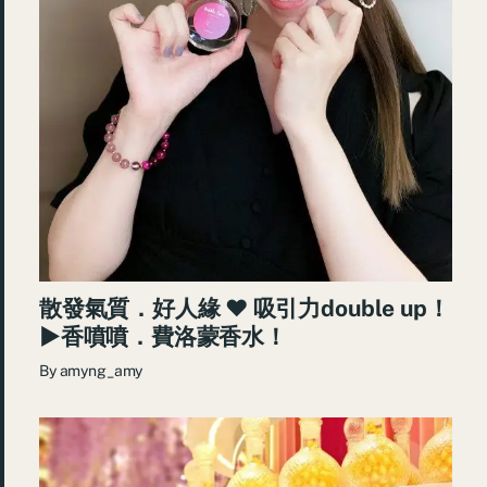
散發氣質．好人緣 ♥ 吸引力double up！
►香噴噴．費洛蒙香水！
By
amyng_amy