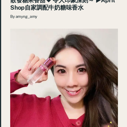
散發糖果香甜♥ 令人印象深刻～ ►April
Shop自家調配牛奶糖味香水
By
amyng_amy