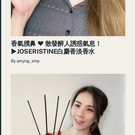
香氣撲鼻 ♥ 散發醉人誘惑氣息！
►JOSERISTINE白麝香淡香水
By
amyng_amy