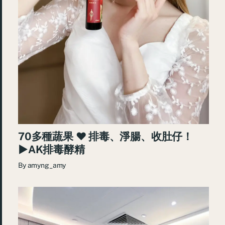
70多種蔬果 ♥ 排毒、淨腸、收肚仔！
►AK排毒酵精
By
amyng_amy