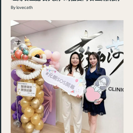
By
lovecath