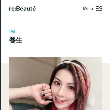
re:Beauté
Menu
Tag
養生