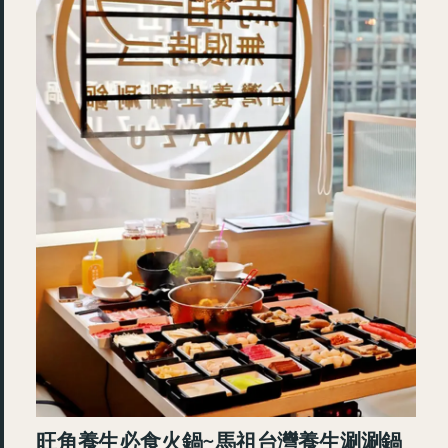
旺角養生必食火鍋~馬祖台灣養生涮涮鍋