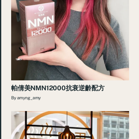
帕倩美NMN12000抗衰逆齡配方
By
amyng_amy