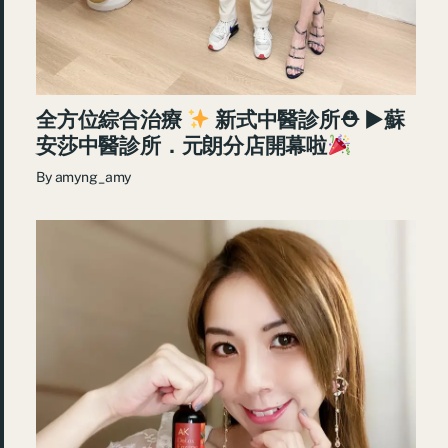
全方位綜合治療
新式中醫診所⛑ ►蘇
安莎中醫診所．元朗分店開幕啦
By
amyng_amy