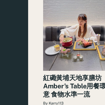
紅磡黃埔天地享膳坊
Amber’s Table用
意 食物水準一流
By
Karry113