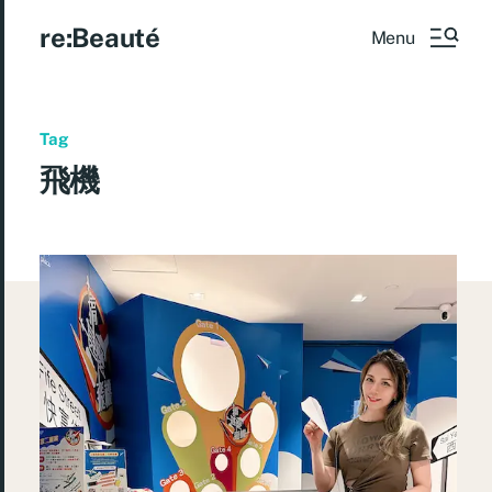
re:Beauté
Menu
Tag
飛機