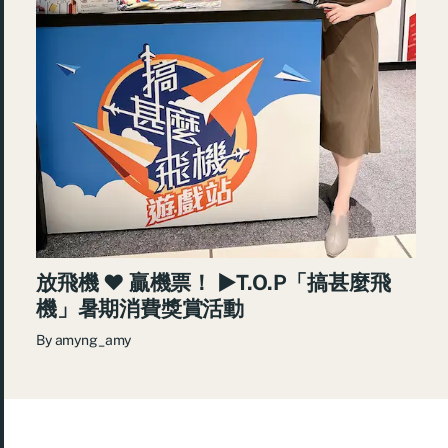
放飛機 ♥ 贏機票！ ►T.O.P「搞甚麼飛
機」暑期消費獎賞活動
By
amyng_amy