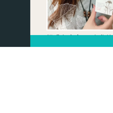
提升免疫力 ♥ 人參的
倍！►Atomy艾多美
HeMoHim蜂蜜飲
By
amyng_amy