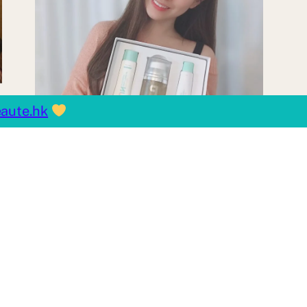
aute.hk
韓星都大愛的 韓國「
OGANA CELL 」護膚系
列， 讓肌膚回覆年輕白
滑！
By
Tachoi