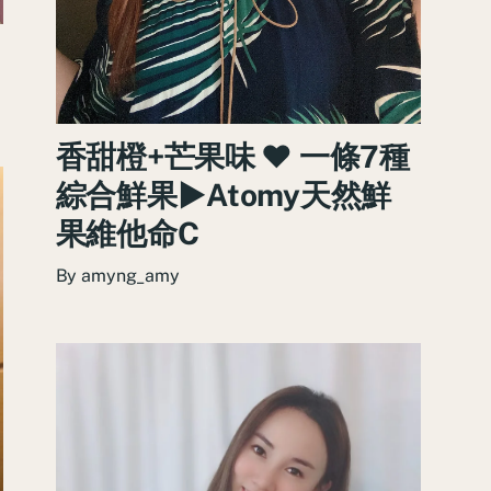
香甜橙+芒果味 ♥ 一條7種
綜合鮮果►Atomy天然鮮
果維他命C
By
amyng_amy