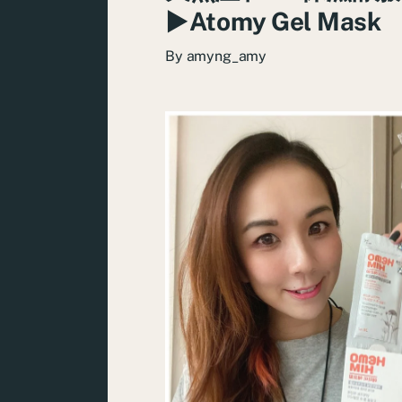
►Atomy Gel Mask
By
amyng_amy