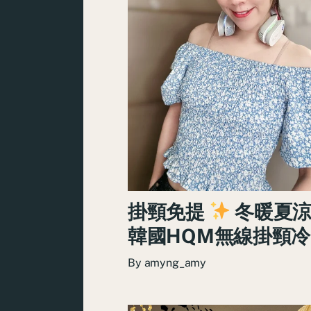
掛頸免提
冬暖夏
韓國HQM無線掛頸
By
amyng_amy