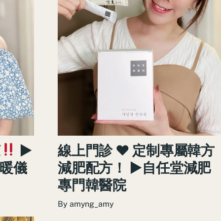
涼
►
線上門診 ♥ 定制專屬韓方
冷暖儀
減肥配方！ ►自任堂減肥
專門韓醫院
By
amyng_amy