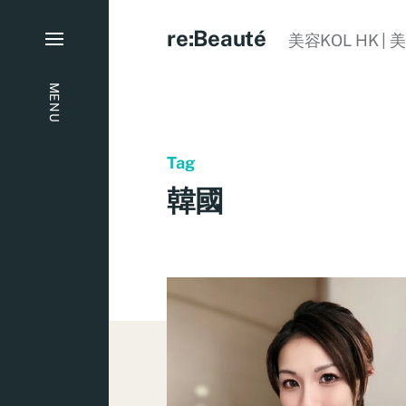
re:Beauté
美容KOL HK | 
MENU
Tag
韓國