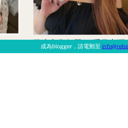
推走老化角質 ♥ 重見水潤
40
成為blogger，請電郵至
info@rebe
美肌 ►Atomy艾多美
皇牌
Peeling Gel
By
amyng_amy