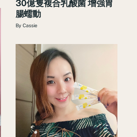
30億隻複合乳酸菌 增強胃
腸蠕動
By
Cassie