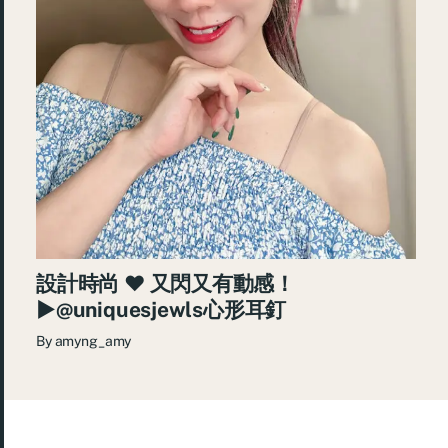
設計時尚 ♥ 又閃又有動感！
►@uniquesjewls心形耳釘
By
amyng_amy