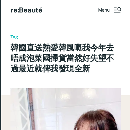
re:Beauté
Menu
Tag
韓國直送熱愛韓風嘅我今年去
唔成泡菜國掃貨當然好失望不
過最近就俾我發現全新