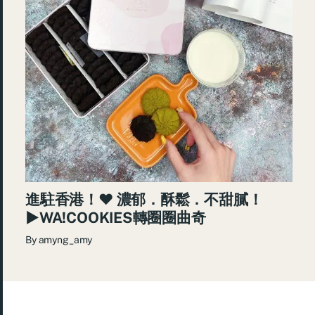
進駐香港！♥ 濃郁．酥鬆．不甜膩！
►WA!COOKIES轉圈圈曲奇
By
amyng_amy