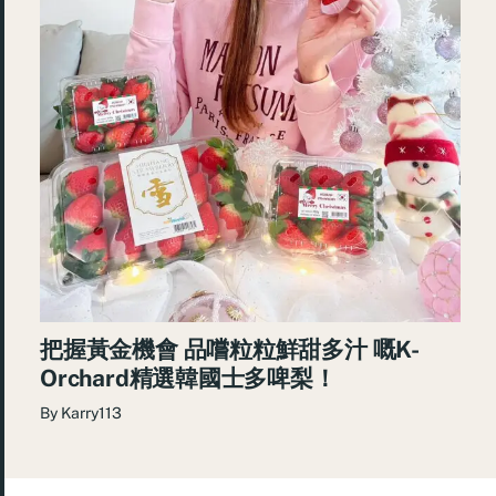
把握黃金機會 品嚐粒粒鮮甜多汁 嘅K-
Orchard精選韓國士多啤梨！
By
Karry113