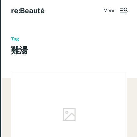
re:Beauté
Menu
Tag
雞湯