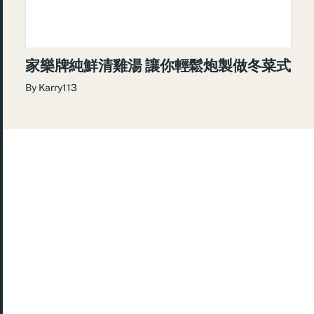
家樂牌純鮮清雞湯 讓你輕鬆炮製做冬菜式
By
Karry113