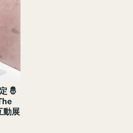
 🤴
he
互動展