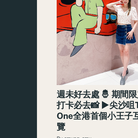
週未好去處 🤴 期間限定
打卡必去📸 ►尖沙咀T
One全港首個小王子
覽