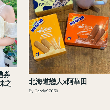
禮券
北海道戀人x阿華田
味之
By
Candy97050