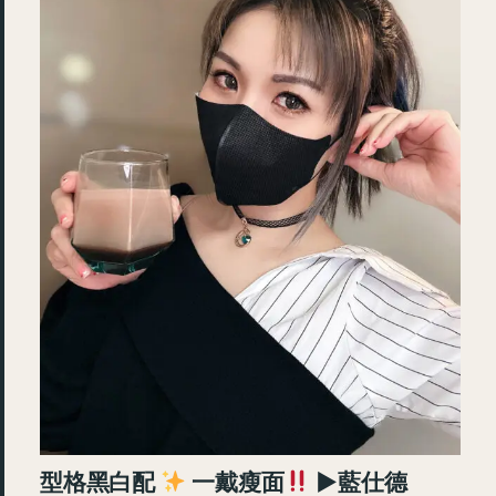
型格黑白配
一戴瘦面
►藍仕德