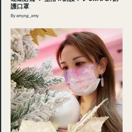
護口罩
By
amyng_amy