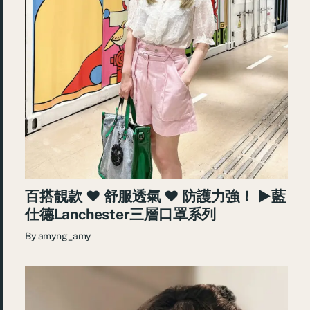
百搭靚款 ♥ 舒服透氣 ♥ 防護力強！ ►藍
仕德Lanchester三層口罩系列
By
amyng_amy