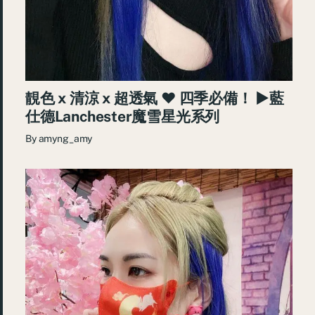
靚色 x 清涼 x 超透氣 ♥ 四季必備！ ►藍
仕德Lanchester魔雪星光系列
By
amyng_amy