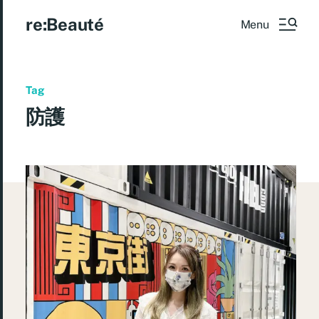
re:Beauté
Menu
Tag
防護