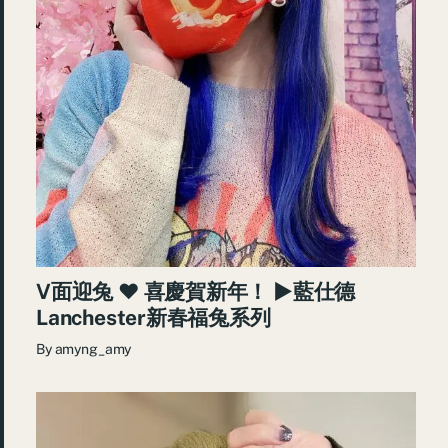
V面迎兔 ♥ 喜慶賀新年！ ►藍仕德
Lanchester新春福兔系列
By
amyng_amy