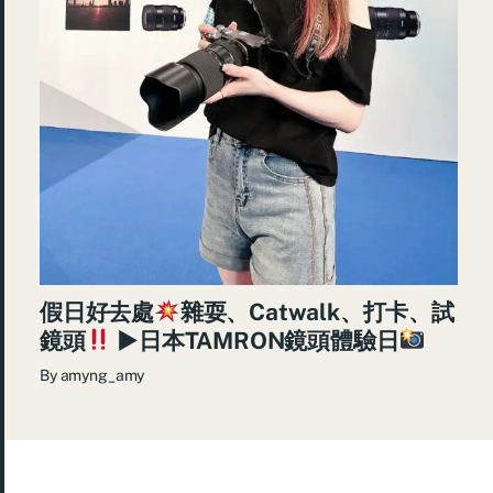
假日好去處
雜耍、Catwalk、打卡、試
鏡頭
►日本TAMRON鏡頭體驗日
By
amyng_amy