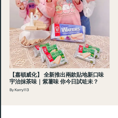
【嘉頓威化】 全新推出兩款貼地新口味
宇治抹茶味｜紫薯味 你今日試咗未？
By
Karry113