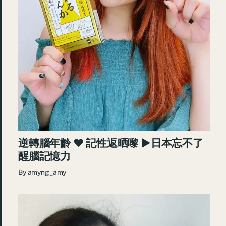
逆轉腦年齡 ♥ 記性返晒嚟 ►日本忘不了
醒腦記憶力
By
amyng_amy