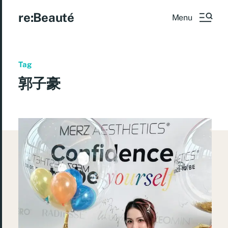
re:Beauté
Menu
Tag
郭子豪