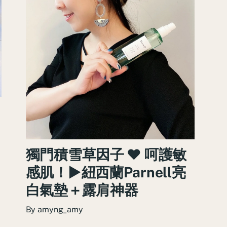
獨門積雪草因子 ♥ 呵護敏
感肌！►紐西蘭Parnell亮
白氣墊＋露肩神器
By
amyng_amy