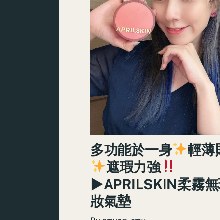
多功能於一身
輕薄
遮瑕力強
►APRILSKIN柔霧
妝氣墊