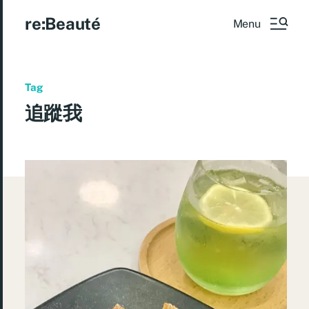
re:Beauté
Menu
Tag
追蹤我