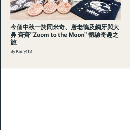
今個中秋一於同米奇、唐老鴨及鋼牙與大
鼻 齊齊”Zoom to the Moon” 體驗奇趣之
旅
By
Karry113