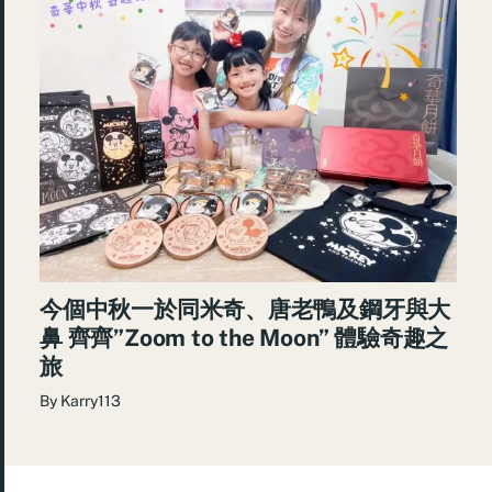
今個中秋一於同米奇、唐老鴨及鋼牙與大
鼻 齊齊”Zoom to the Moon” 體驗奇趣之
旅
By
Karry113