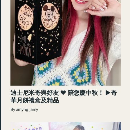
迪士尼米奇與好友 ♥ 陪您慶中秋！ ►奇
華月餅禮盒及精品
By
amyng_amy