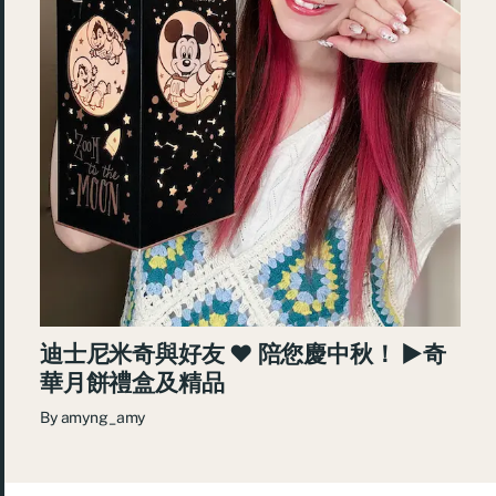
迪士尼米奇與好友 ♥ 陪您慶中秋！ ►奇
華月餅禮盒及精品
By
amyng_amy