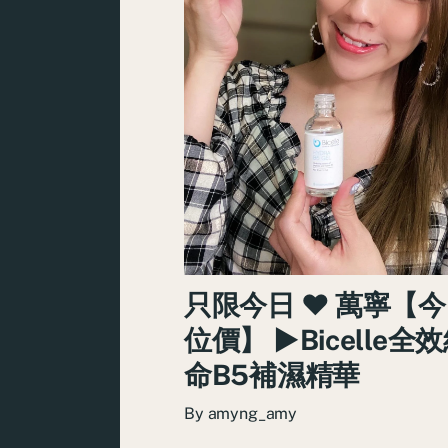
只限今日 ♥ 萬寧【
位價】 ►Bicelle全
命B5補濕精華
By
amyng_amy