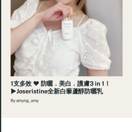
1支多效 ♥ 防曬．美白．護膚3 in 1！
►Joseristine全新白藜蘆醇防曬乳
By
amyng_amy