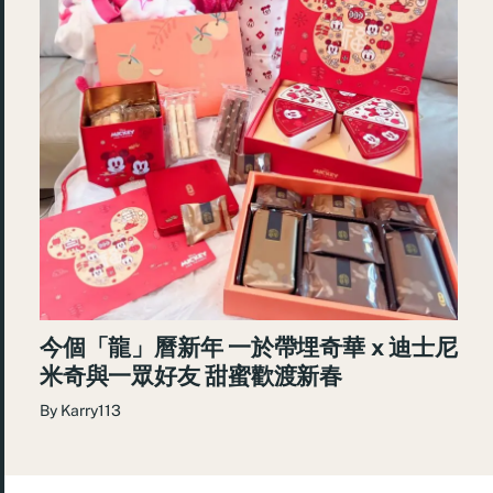
今個「龍」曆新年 一於帶埋奇華 x 迪士尼
米奇與一眾好友 甜蜜歡渡新春
By
Karry113