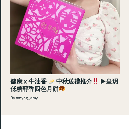
健康 x 牛油香
中秋送禮推介
►皇玥
低糖醇香四色月餅
By
amyng_amy